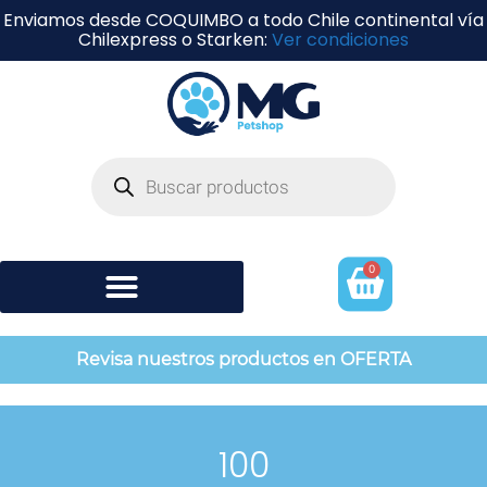
Enviamos desde COQUIMBO a todo Chile continental vía
Chilexpress o Starken:
Ver condiciones
0
Shampoo y perfumería
Revisa nuestros productos en OFERTA
100