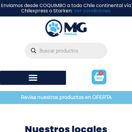
Enviamos desde COQUIMBO a todo Chile continental vía
Chilexpress o Starken:
Ver condiciones
0
Shampoo y perfumería
Revisa nuestros productos en OFERTA
Nuestros locales