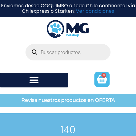
Enviamos desde COQUIMBO a todo Chile continental vía
Chilexpress o Starken:
Ver condiciones
0
Shampoo y perfumería
Revisa nuestros productos en OFERTA
140