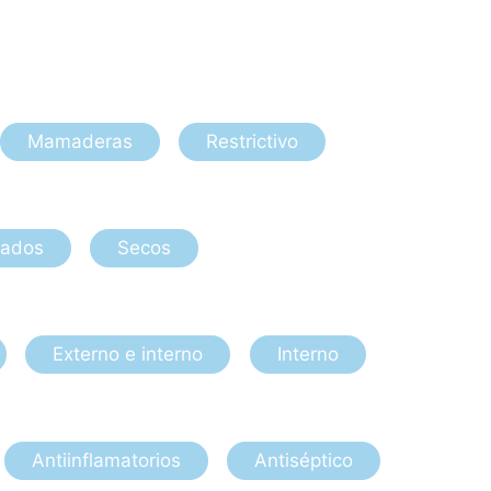
Mamaderas
Restrictivo
ados
Secos
Externo e interno
Interno
Antiinflamatorios
Antiséptico