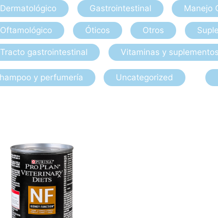
Dermatológico
Gastrointestinal
Manejo 
Oftamológico
Óticos
Otros
Suple
Tracto gastrointestinal
Vitaminas y suplemento
hampoo y perfumería
Uncategorized