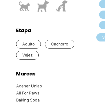
Etapa
S
Adulto
Cachorro
Vejez
Marcas
Agener Uniao
All For Paws
Baking Soda