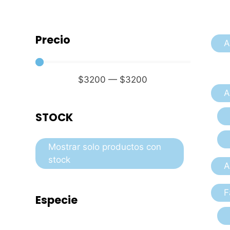
Precio
A
$
3200
—
$
3200
A
STOCK
Mostrar solo productos con
stock
A
F
Especie