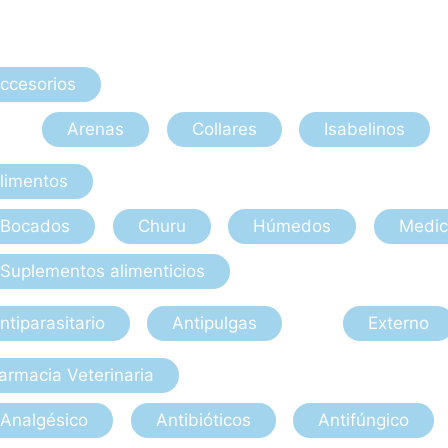
ccesorios
Arenas
Collares
Isabelinos
limentos
Bocados
Churu
Húmedos
Medic
Suplementos alimenticios
ntiparasitario
Antipulgas
Externo
armacia Veterinaria
Analgésico
Antibióticos
Antifúngico