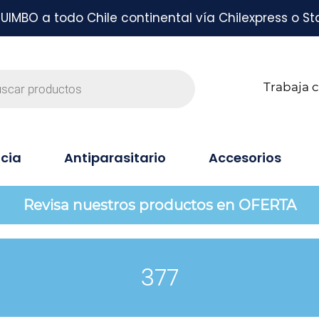
MBO a todo Chile continental vía Chilexpress o St
Trabaja 
cia
Antiparasitario
Accesorios
Revisa nuestros productos en OFERTA
377