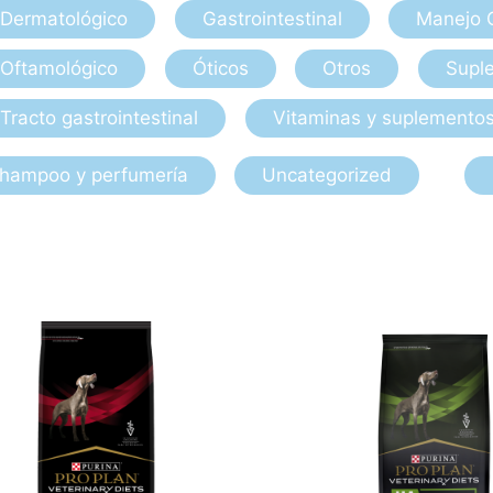
Dermatológico
Gastrointestinal
Manejo 
Oftamológico
Óticos
Otros
Suple
Tracto gastrointestinal
Vitaminas y suplemento
hampoo y perfumería
Uncategorized