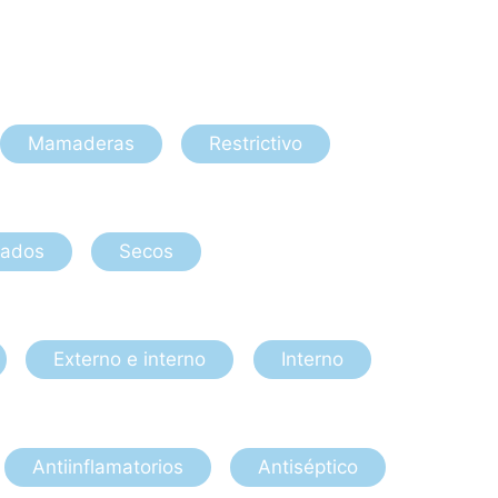
Mamaderas
Restrictivo
ados
Secos
Externo e interno
Interno
Antiinflamatorios
Antiséptico