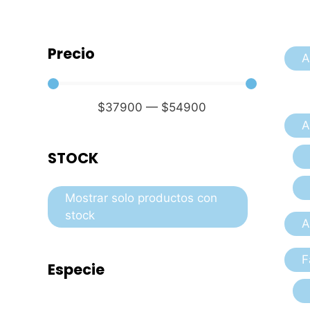
Precio
A
$
37900
—
$
54900
A
STOCK
Mostrar solo productos con
stock
A
F
Especie