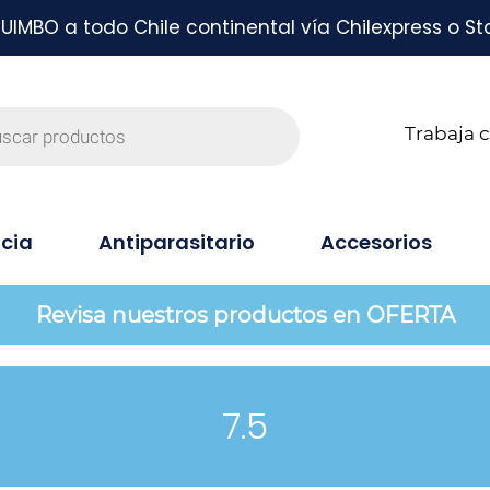
MBO a todo Chile continental vía Chilexpress o St
Trabaja 
cia
Antiparasitario
Accesorios
Revisa nuestros productos en OFERTA
7.5