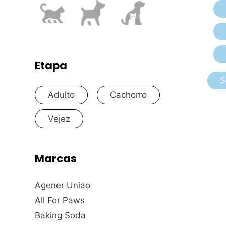
Etapa
S
Adulto
Cachorro
Vejez
Marcas
Agener Uniao
All For Paws
Baking Soda