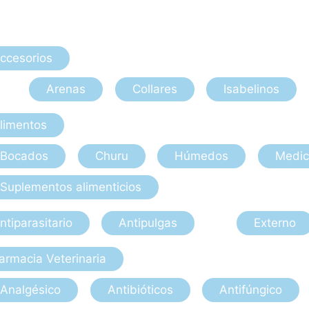
ccesorios
Arenas
Collares
Isabelinos
limentos
Bocados
Churu
Húmedos
Medic
Suplementos alimenticios
ntiparasitario
Antipulgas
Externo
armacia Veterinaria
Analgésico
Antibióticos
Antifúngico