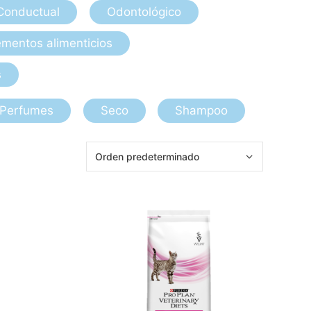
Conductual
Odontológico
mentos alimenticios
s
Perfumes
Seco
Shampoo