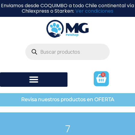
Enviamos desde COQUIMBO a todo Chile continental vía
Chilexpress o Starken:
Ver condiciones
0
Shampoo y perfumería
Revisa nuestros productos en OFERTA
7