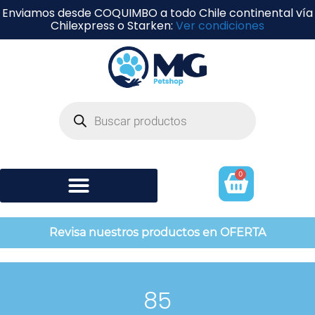
Enviamos desde COQUIMBO a todo Chile continental vía
Chilexpress o Starken:
Ver condiciones
0
Shampoo y perfumería
Revisa nuestros productos en OFERTA
85