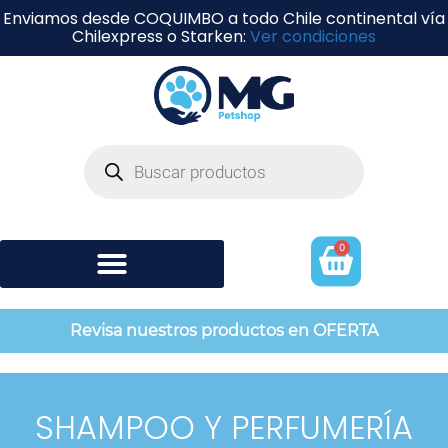
Enviamos desde COQUIMBO a todo Chile continental vía
Chilexpress o Starken:
Ver condiciones
0
Shampoo y perfumería
Revisa nuestros productos en OFERTA
SHAMPOO Y PERFUMERÍA