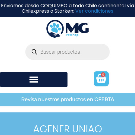
Enviamos desde COQUIMBO a todo Chile continental vía
Chilexpress o Starken:
Ver condiciones
0
Shampoo y perfumería
Revisa nuestros productos en OFERTA
AGENER UNIAO