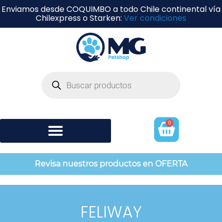
Enviamos desde COQUIMBO a todo Chile continental vía
Chilexpress o Starken:
Ver condiciones
0
Shampoo y perfumería
Revisa nuestros productos en OFERTA
FELIWAY