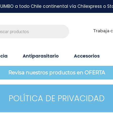
MBO a todo Chile continental vía Chilexpress o St
Trabaja 
cia
Antiparasitario
Accesorios
Revisa nuestros productos en OFERTA
POLÍTICA DE PRIVACIDAD