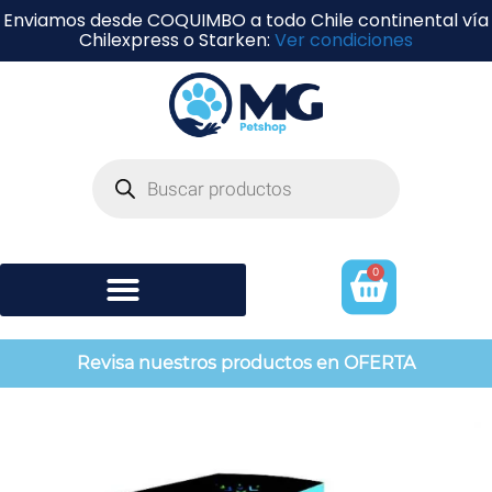
Enviamos desde COQUIMBO a todo Chile continental vía
Chilexpress o Starken:
Ver condiciones
0
Shampoo y perfumería
Revisa nuestros productos en OFERTA