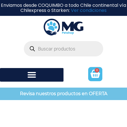
Enviamos desde COQUIMBO a todo Chile continental vía
Chilexpress o Starken:
Ver condiciones
0
Shampoo y perfumería
Revisa nuestros productos en OFERTA