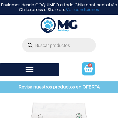
Enviamos desde COQUIMBO a todo Chile continental vía
Chilexpress o Starken:
Ver condiciones
0
Shampoo y perfumería
Revisa nuestros productos en OFERTA