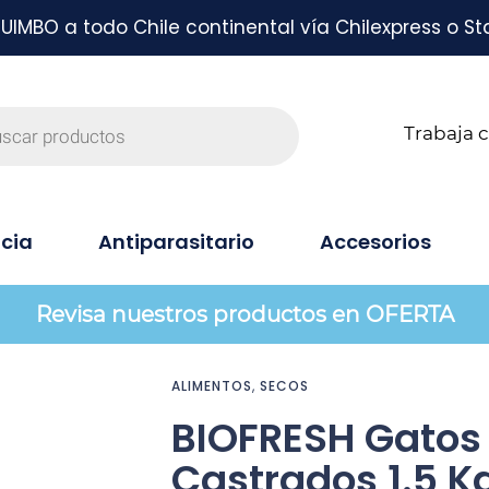
MBO a todo Chile continental vía Chilexpress o St
Trabaja 
cia
Antiparasitario
Accesorios
Revisa nuestros productos en OFERTA
ALIMENTOS
,
SECOS
BIOFRESH Gatos
Castrados 1.5 K