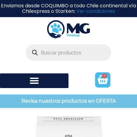
Enviamos desde COQUIMBO a todo Chile continental vía
Chilexpress o Starken:
Ver condiciones
0
Shampoo y perfumería
Revisa nuestros productos en OFERTA