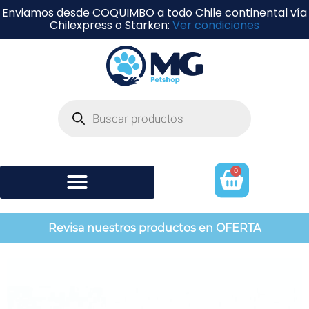
Enviamos desde COQUIMBO a todo Chile continental vía
Chilexpress o Starken:
Ver condiciones
0
Shampoo y perfumería
Revisa nuestros productos en OFERTA