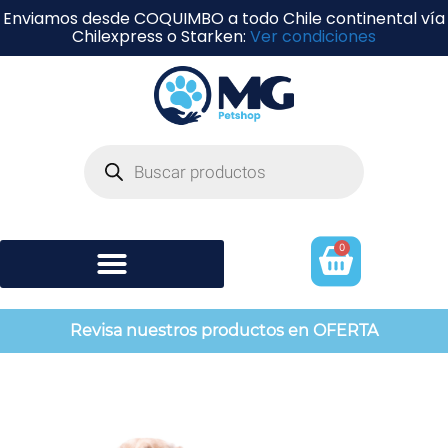
Enviamos desde COQUIMBO a todo Chile continental vía
Chilexpress o Starken:
Ver condiciones
0
Shampoo y perfumería
Revisa nuestros productos en OFERTA