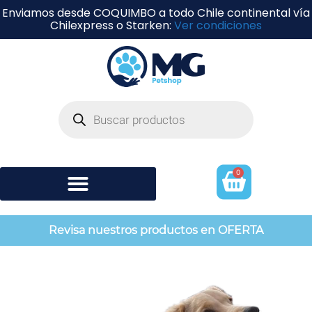
Enviamos desde COQUIMBO a todo Chile continental vía
Chilexpress o Starken:
Ver condiciones
0
Shampoo y perfumería
Revisa nuestros productos en OFERTA