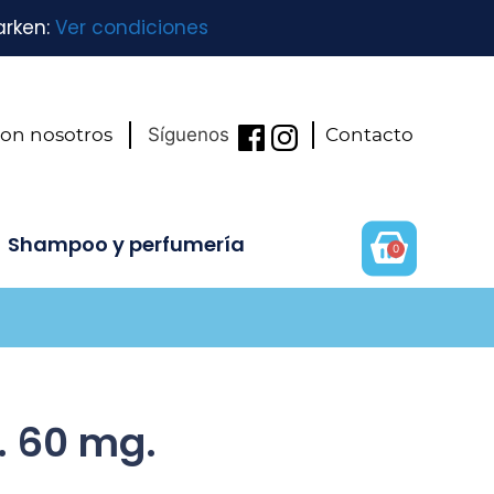
arken:
Ver condiciones
con nosotros
Síguenos
Contacto
Shampoo y perfumería
0
L
. 60 mg.