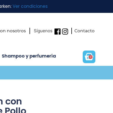
arken:
Ver condiciones
con nosotros
Síguenos
Contacto
Shampoo y perfumería
0
n con
 Pollo