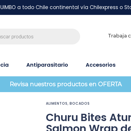
MBO a todo Chile continental vía Chilexpress o St
Trabaja 
cia
Antiparasitario
Accesorios
Revisa nuestros productos en OFERTA
ALIMENTOS
,
BOCADOS
Churu Bites Atu
Salmon Wrap de