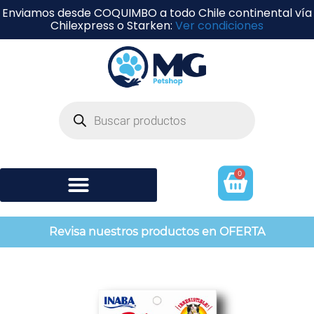
Enviamos desde COQUIMBO a todo Chile continental vía
Chilexpress o Starken:
Ver condiciones
0
Shampoo y perfumería
Revisa nuestros productos en OFERTA