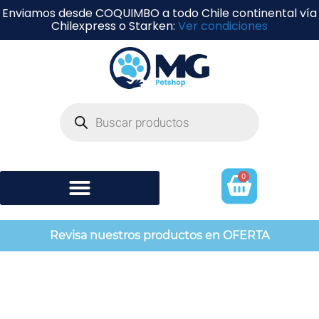
Enviamos desde COQUIMBO a todo Chile continental vía
Chilexpress o Starken:
Ver condiciones
0
Shampoo y perfumería
Revisa nuestros productos en OFERTA