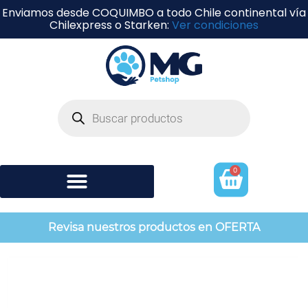
Enviamos desde COQUIMBO a todo Chile continental vía
Chilexpress o Starken:
Ver condiciones
0
Shampoo y perfumería
Revisa nuestros productos en OFERTA