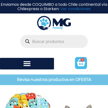
Enviamos desde COQUIMBO a todo Chile continental vía
Chilexpress o Starken:
Ver condiciones
0
Shampoo y perfumería
Revisa nuestros productos en OFERTA