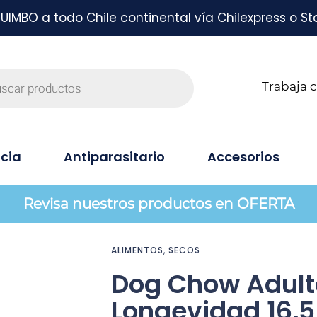
MBO a todo Chile continental vía Chilexpress o St
Trabaja 
cia
Antiparasitario
Accesorios
Revisa nuestros productos en OFERTA
ALIMENTOS
,
SECOS
Dog Chow Adult
Longevidad 16,5