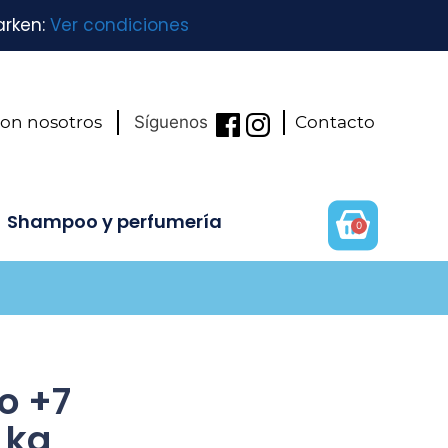
arken:
Ver condiciones
con nosotros
Síguenos
Contacto
Shampoo y perfumería
0
o +7
 kg