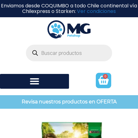
Enviamos desde COQUIMBO a todo Chile continental vía
Chilexpress o Starken:
Ver condiciones
0
Shampoo y perfumería
Revisa nuestros productos en OFERTA