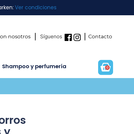
arken:
Ver condiciones
con nosotros
Síguenos
Contacto
Shampoo y perfumería
0
orros
 y