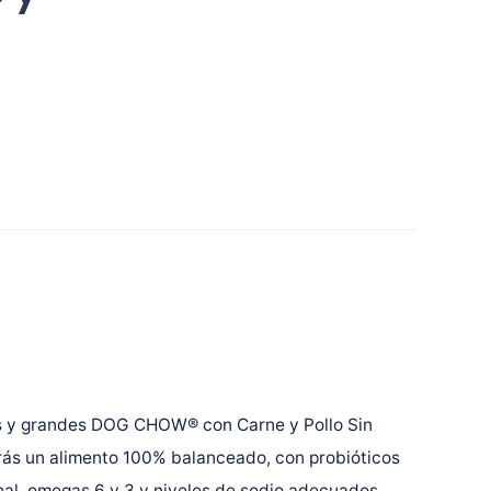
s y grandes DOG CHOW® con Carne y Pollo Sin
rás un alimento 100% balanceado, con probióticos
inal, omegas 6 y 3 y niveles de sodio adecuados.