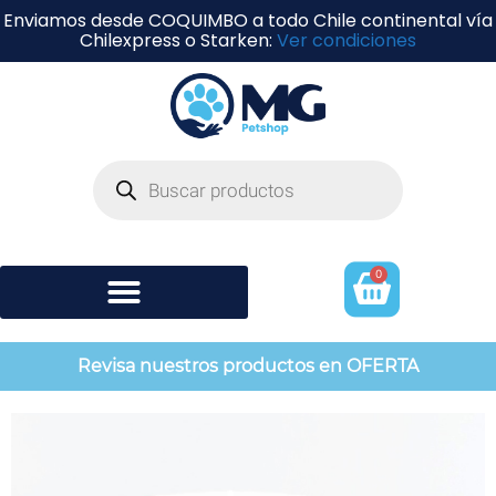
Enviamos desde COQUIMBO a todo Chile continental vía
Chilexpress o Starken:
Ver condiciones
0
Shampoo y perfumería
Revisa nuestros productos en OFERTA