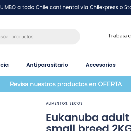
MBO a todo Chile continental vía Chilexpress o St
Trabaja 
cia
Antiparasitario
Accesorios
Revisa nuestros productos en OFERTA
ALIMENTOS
,
SECOS
Eukanuba adult
small breed 2K