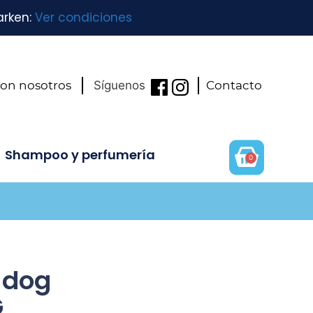
arken:
Ver condiciones
con nosotros
Síguenos
Contacto
Shampoo y perfumería
0
 dog
G