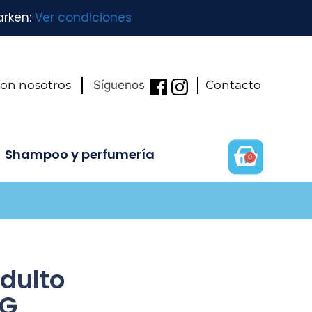
arken:
Ver condiciones
con nosotros
Síguenos
Contacto
Shampoo y perfumería
0
Adulto
KG