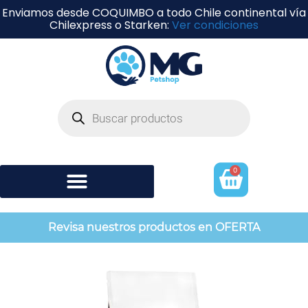
Enviamos desde COQUIMBO a todo Chile continental vía
Chilexpress o Starken:
Ver condiciones
0
Shampoo y perfumería
Revisa nuestros productos en OFERTA