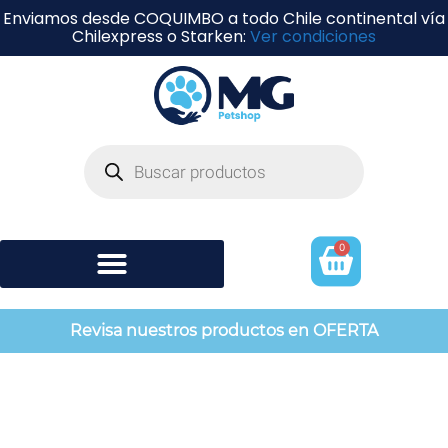
Enviamos desde COQUIMBO a todo Chile continental vía
Chilexpress o Starken:
Ver condiciones
0
Shampoo y perfumería
Revisa nuestros productos en OFERTA