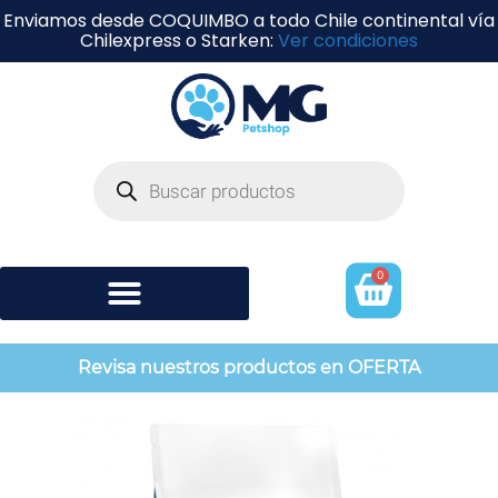
Enviamos desde COQUIMBO a todo Chile continental vía
Chilexpress o Starken:
Ver condiciones
0
Shampoo y perfumería
Revisa nuestros productos en OFERTA