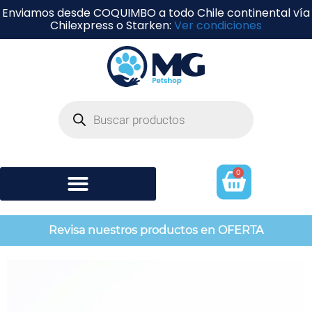
Enviamos desde COQUIMBO a todo Chile continental vía
Chilexpress o Starken:
Ver condiciones
0
Shampoo y perfumería
Revisa nuestros productos en OFERTA