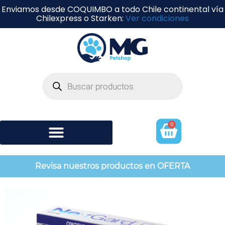
Enviamos desde COQUIMBO a todo Chile continental vía
Chilexpress o Starken:
Ver condiciones
0
Shampoo y perfumería
Revisa nuestros productos en OFERTA