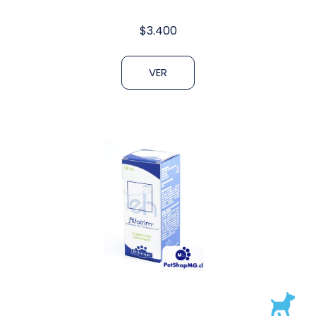
$
3.400
VER