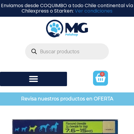
Enviamos desde COQUIMBO a todo Chile continental vía
Chilexpress o Starken:
Ver condiciones
0
Shampoo y perfumería
Revisa nuestros productos en OFERTA