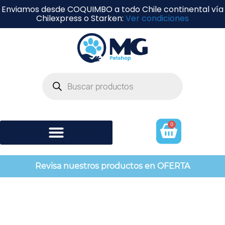
Enviamos desde COQUIMBO a todo Chile continental vía
Chilexpress o Starken:
Ver condiciones
0
Shampoo y perfumería
Revisa nuestros productos en OFERTA