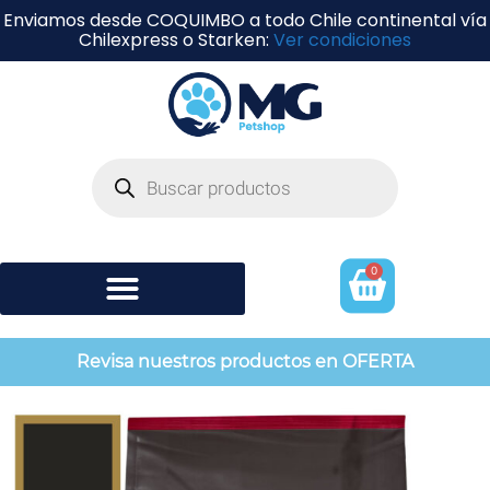
Enviamos desde COQUIMBO a todo Chile continental vía
Chilexpress o Starken:
Ver condiciones
0
Shampoo y perfumería
Revisa nuestros productos en OFERTA