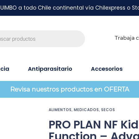
MBO a todo Chile continental vía Chilexpress o St
Trabaja 
cia
Antiparasitario
Accesorios
Revisa nuestros productos en OFERTA
ALIMENTOS
,
MEDICADOS
,
SECOS
PRO PLAN NF Ki
Function – Adv