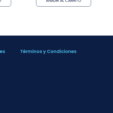
O
AÑADIR AL CARRITO
es
Términos y Condiciones