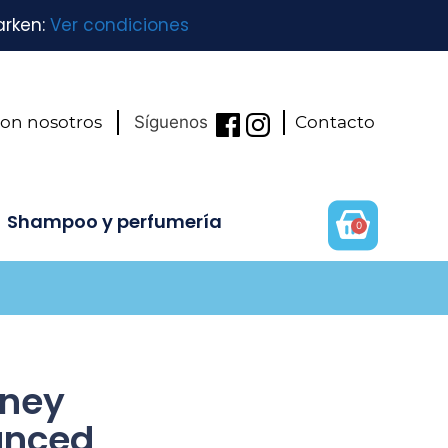
arken:
Ver condiciones
con nosotros
Síguenos
Contacto
Shampoo y perfumería
0
dney
anced