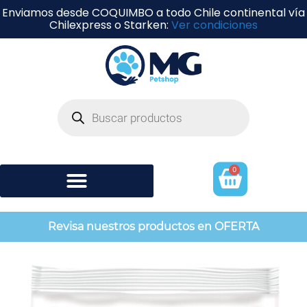
Enviamos desde COQUIMBO a todo Chile continental vía
Chilexpress o Starken:
Ver condiciones
0
Shampoo y perfumería
Revisa nuestros productos en OFERTA