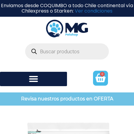
Enviamos desde COQUIMBO a todo Chile continental vía
Chilexpress o Starken:
Ver condiciones
0
Shampoo y perfumería
Revisa nuestros productos en OFERTA