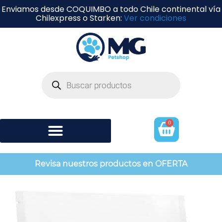
Enviamos desde COQUIMBO a todo Chile continental vía
Chilexpress o Starken:
Ver condiciones
0
Shampoo y perfumería
Revisa nuestros productos en OFERTA