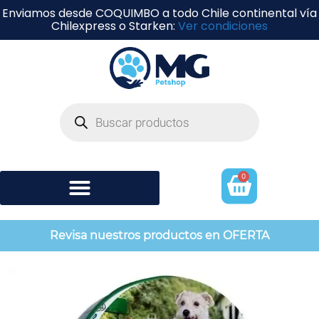
Enviamos desde COQUIMBO a todo Chile continental vía
Chilexpress o Starken:
Ver condiciones
0
Shampoo y perfumería
Revisa nuestros productos en OFERTA