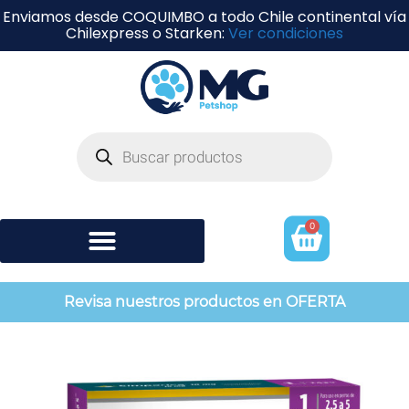
Enviamos desde COQUIMBO a todo Chile continental vía
Chilexpress o Starken:
Ver condiciones
0
Shampoo y perfumería
Revisa nuestros productos en OFERTA