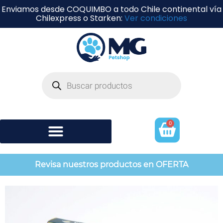
Enviamos desde COQUIMBO a todo Chile continental vía
Chilexpress o Starken:
Ver condiciones
0
Shampoo y perfumería
Revisa nuestros productos en OFERTA