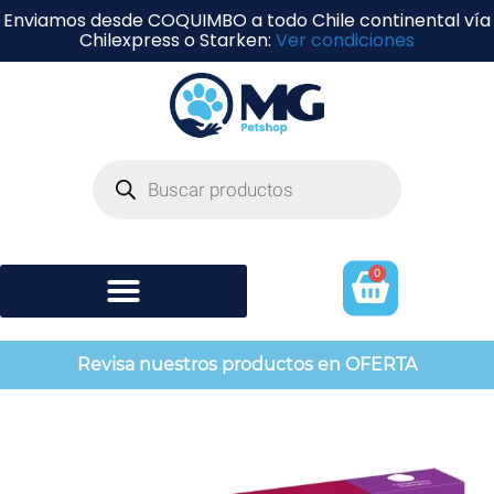
Enviamos desde COQUIMBO a todo Chile continental vía
Chilexpress o Starken:
Ver condiciones
0
Shampoo y perfumería
Revisa nuestros productos en OFERTA