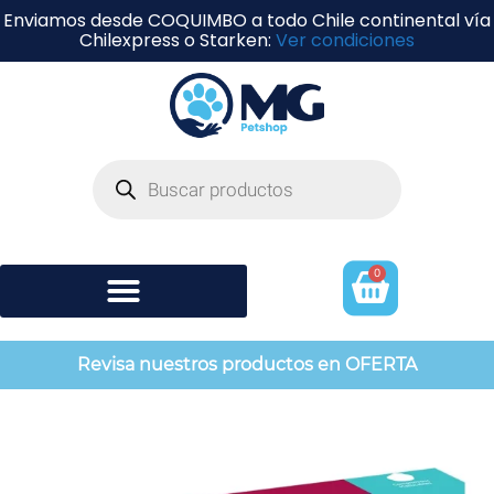
Enviamos desde COQUIMBO a todo Chile continental vía
Chilexpress o Starken:
Ver condiciones
0
Shampoo y perfumería
Revisa nuestros productos en OFERTA