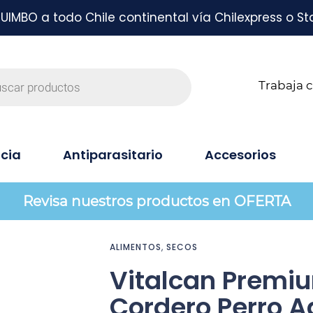
MBO a todo Chile continental vía Chilexpress o St
Trabaja 
cia
Antiparasitario
Accesorios
Revisa nuestros productos en OFERTA
ALIMENTOS
,
SECOS
Vitalcan Premi
Cordero Perro Ad