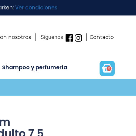
arken:
Ver condiciones
con nosotros
Síguenos
Contacto
Shampoo y perfumería
0
um
ulto 7,5