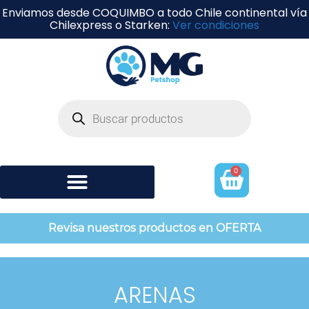
Enviamos desde COQUIMBO a todo Chile continental vía
Chilexpress o Starken:
Ver condiciones
0
Shampoo y perfumería
Revisa nuestros productos en OFERTA
ARENAS